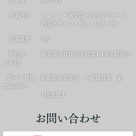
資本金 500万円
事業内容 オフィス・商空間・住宅リフォーム
内装デザイン・施工・CM・PM
従業員数 3名
所在地 東京都千代田区九段北1-4-6九段河合
ビル2F
許可・資格 東京都知事許可 一般建設業 第
156495号
1級建築士
お問い合わせ